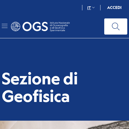
Salta
ACCEDI
IT
al
contenuto
principale
Sezione di
Geofisica