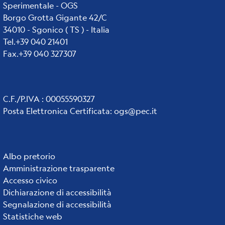
Sperimentale - OGS
Borgo Grotta Gigante 42/C
34010 - Sgonico ( TS ) - Italia
Tel.+39 040 21401
Fax.+39 040 327307
C.F./P.IVA : 00055590327
Posta Elettronica Certificata
:
ogs@pec.it
Institute
Albo pretorio
Amministrazione trasparente
links
Accesso civico
Dichiarazione di accessibilità
Segnalazione di accessibilità
Statistiche web