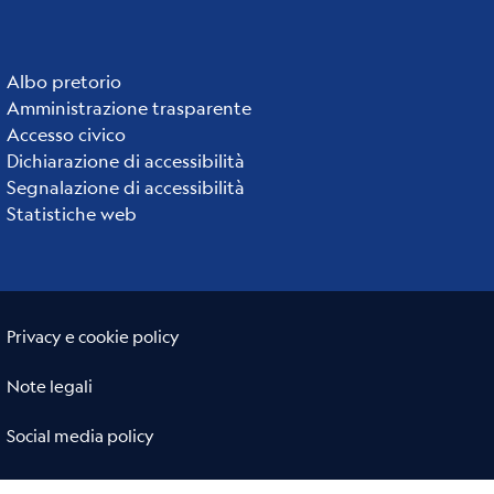
Albo pretorio
Institute
Amministrazione trasparente
links
Accesso civico
Dichiarazione di accessibilità
Segnalazione di accessibilità
Statistiche web
Useful links section
Small
Privacy e cookie policy
prints
Note legali
Social media policy