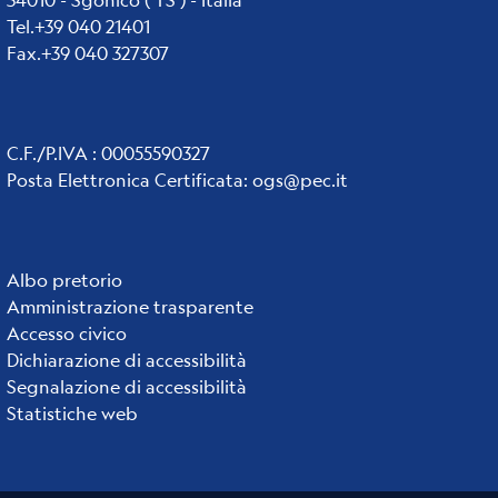
Tel.+39 040 21401
Fax.+39 040 327307
C.F./P.IVA : 00055590327
Posta Elettronica Certificata
:
ogs@pec.it
Institute
Albo pretorio
Amministrazione trasparente
links
Accesso civico
Dichiarazione di accessibilità
Segnalazione di accessibilità
Statistiche web