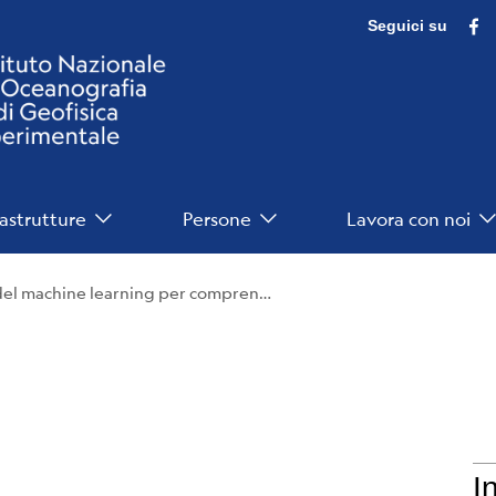
F
Seguici su
rastrutture
Persone
Lavora con noi
Terremoti: nuovo studio sull’uso del machine learning per comprendere l’evoluzione della sismicità
I