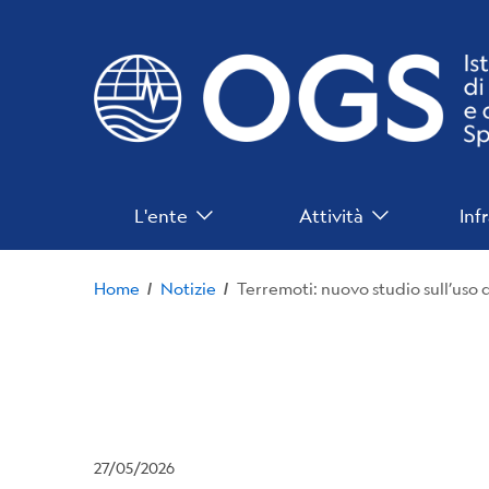
Salta
al
contenuto
principale
Navigazione
L'ente
Attività
Inf
Principale
Home
Notizie
/
/
27/05/2026