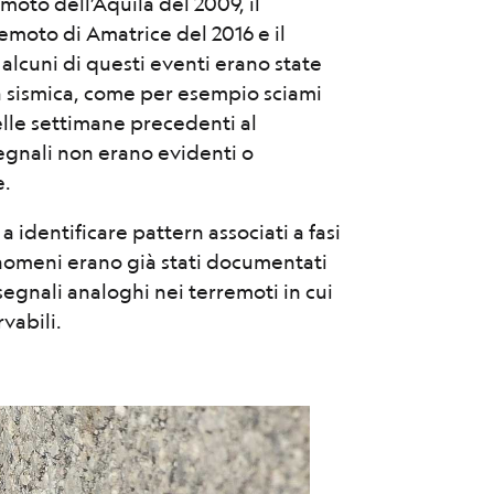
moto dell’Aquila del 2009, il
remoto di Amatrice del 2016 e il
alcuni di questi eventi erano state
ità sismica, come per esempio sciami
nelle settimane precedenti al
segnali non erano evidenti o
e.
 a identificare pattern associati a fasi
 fenomeni erano già stati documentati
egnali analoghi nei terremoti in cui
vabili.