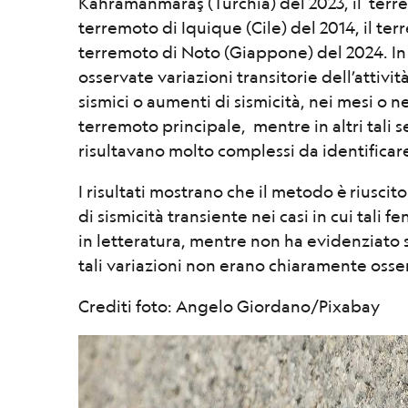
Kahramanmaraş (Turchia) del 2023, il terre
terremoto di Iquique (Cile) del 2014, il ter
terremoto di Noto (Giappone) del 2024. In 
osservate variazioni transitorie dell’attiv
sismici o aumenti di sismicità, nei mesi o 
terremoto principale, mentre in altri tali 
risultavano molto complessi da identificar
I risultati mostrano che il metodo è riuscito
di sismicità transiente nei casi in cui tali
in letteratura, mentre non ha evidenziato s
tali variazioni non erano chiaramente osser
Crediti foto: Angelo Giordano/Pixabay