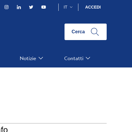
acebook
Instagram
Linkedin
Twitter
YouTube
IT
ACCEDI
Cerca
Notizie
Contatti
nfo