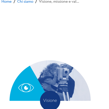
Home
Chi siamo
Visione, missione e valori
/
/