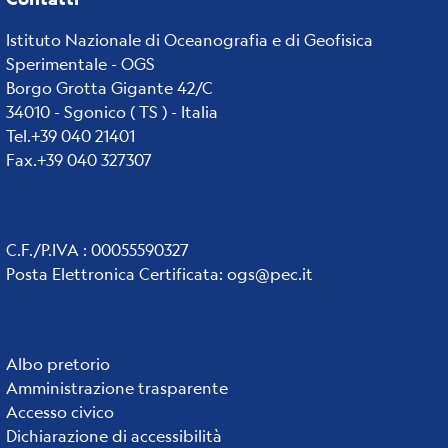
Istituto Nazionale di Oceanografia e di Geofisica
Sperimentale - OGS
Borgo Grotta Gigante 42/C
34010 - Sgonico ( TS ) - Italia
Tel.+39 040 21401
Fax.+39 040 327307
C.F./P.IVA : 00055590327
Posta Elettronica Certificata
:
ogs@pec.it
Institute
Albo pretorio
Amministrazione trasparente
links
Accesso civico
Dichiarazione di accessibilità