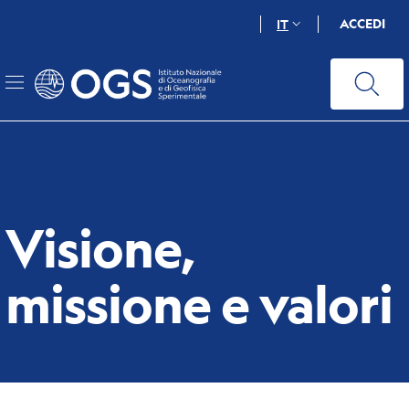
Salta
ACCEDI
IT
al
contenuto
principale
Visione,
missione e valori