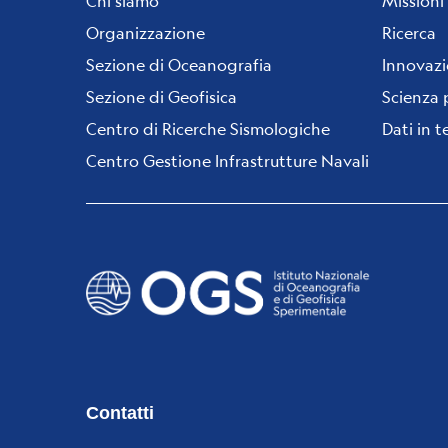
menu
Chi siamo
Missioni
Organizzazione
Ricerca
Sezione di Oceanografia
Innovaz
Sezione di Geofisica
Scienza 
Centro di Ricerche Sismologiche
Dati in 
Centro Gestione Infrastrutture Navali
Contatti