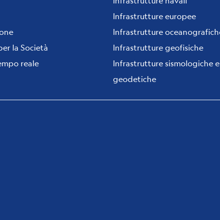
Infrastrutture navali
Infrastrutture europee
ione
Infrastrutture oceanografich
per la Società
Infrastrutture geofisiche
tempo reale
Infrastrutture sismologiche e
geodetiche