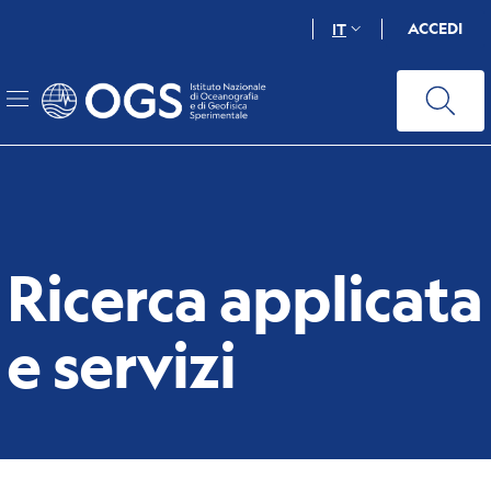
Salta
ACCEDI
IT
al
contenuto
principale
Ricerca applicata
e servizi