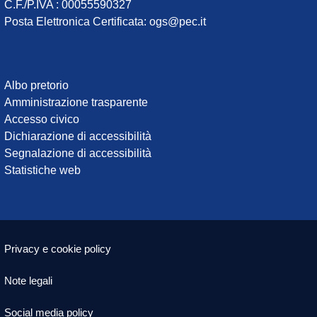
C.F./P.IVA : 00055590327
Posta Elettronica Certificata
:
ogs@pec.it
Institute
Albo pretorio
Amministrazione trasparente
links
Accesso civico
Dichiarazione di accessibilità
Segnalazione di accessibilità
Statistiche web
Useful links section
Small
Privacy e cookie policy
prints
Note legali
Social media policy