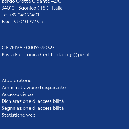
Borgo Grotta Gigante 42/C
34010 - Sgonico ( TS ) - Italia
Tel.+39 040 21401
Fax.+39 040 327307
C.F./P.IVA : 00055590327
Posta Elettronica Certificata
:
ogs@pec.it
Institute
Albo pretorio
Amministrazione trasparente
links
Accesso civico
Dichiarazione di accessibilità
Segnalazione di accessibilità
Statistiche web