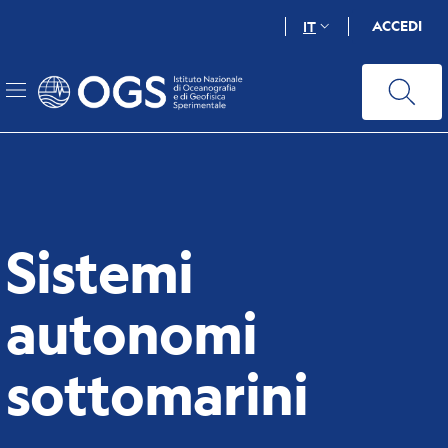
Salta
ACCEDI
IT
al
contenuto
principale
Sistemi
autonomi
sottomarini