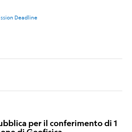
ssion Deadline
blica per il conferimento di 1
ione di Geofisica.