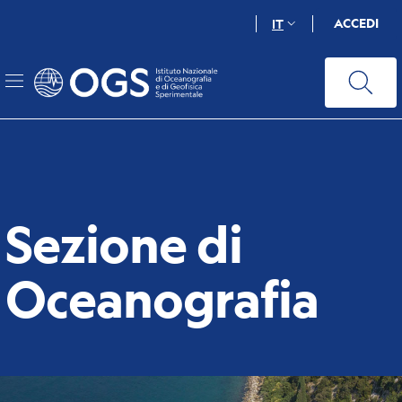
Salta
ACCEDI
IT
al
contenuto
principale
Sezione di
Oceanografia