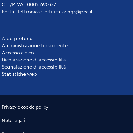
C.F./P.IVA : 00055590327
Posta Elettronica Certificata
:
ogs@pec.it
Institute
Albo pretorio
Amministrazione trasparente
links
Accesso civico
Dichiarazione di accessibilità
Segnalazione di accessibilità
Statistiche web
Useful links section
Small
Privacy e cookie policy
prints
Note legali