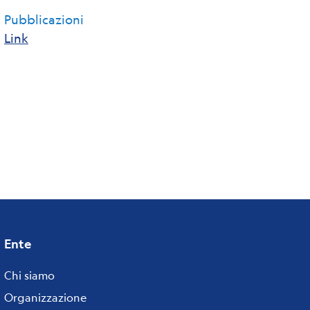
Pubblicazioni
Link
Ente
Footer
menu
Chi siamo
Organizzazione