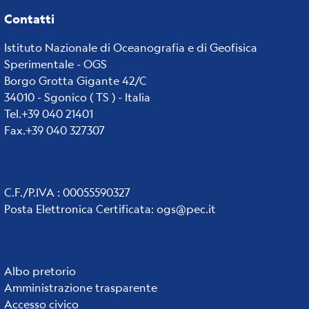
Contatti
Istituto Nazionale di Oceanografia e di Geofisica
Sperimentale - OGS
Borgo Grotta Gigante 42/C
34010 - Sgonico ( TS ) - Italia
Tel.+39 040 21401
Fax.+39 040 327307
C.F./P.IVA : 00055590327
Posta Elettronica Certificata
:
ogs@pec.it
Institute
Albo pretorio
Amministrazione trasparente
Accesso civico