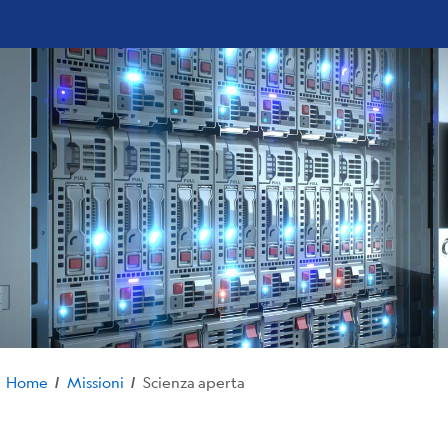
Home
Missioni
Scienza aperta
/
/