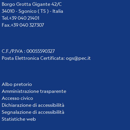
Borgo Grotta Gigante 42/C
34010 - Sgonico ( TS ) - Italia
Tel.+39 040 21401
Fax.+39 040 327307
C.F./P.IVA : 00055590327
Posta Elettronica Certificata
:
ogs@pec.it
Albo pretorio
Institute
Amministrazione trasparente
links
Accesso civico
Dichiarazione di accessibilità
Segnalazione di accessibilità
Statistiche web