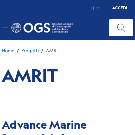
Salta
ACCEDI
IT
al
contenuto
principale
Home
Progetti
AMRIT
/
/
AMRIT
Advance Marine