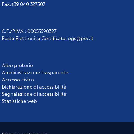
Fax.+39 040 327307
C.F./P.IVA : 00055590327
Posta Elettronica Certificata
:
ogs@pec.it
Institute
Albo pretorio
Amministrazione trasparente
links
Accesso civico
Dichiarazione di accessibilità
Segnalazione di accessibilità
Statistiche web
Useful links section
Small