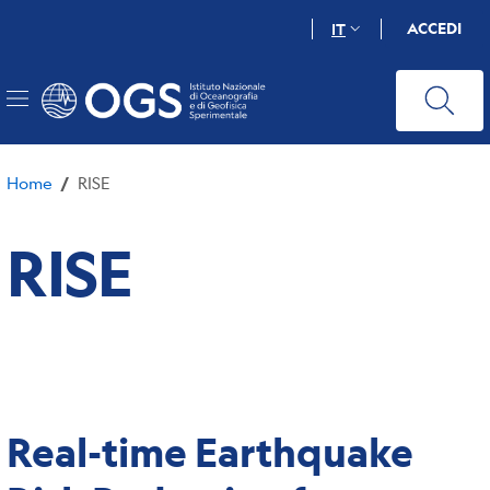
Salta
ACCEDI
IT
al
contenuto
principale
Home
RISE
/
RISE
Real-time Earthquake