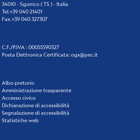
34010 - Sgonico ( TS ) - Italia
Tel.+39 040 21401
Fax.+39 040 327307
C.F./P.IVA : 00055590327
Posta Elettronica Certificata
:
ogs@pec.it
Institute
Albo pretorio
Amministrazione trasparente
links
Accesso civico
Dichiarazione di accessibilità
Segnalazione di accessibilità
Statistiche web