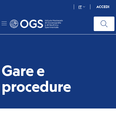
Salta
ACCEDI
IT
al
contenuto
principale
Gare e
procedure