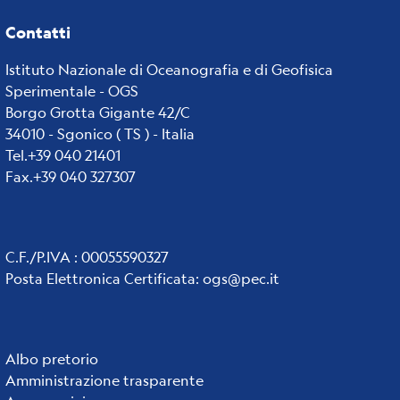
Contatti
Istituto Nazionale di Oceanografia e di Geofisica
Sperimentale - OGS
Borgo Grotta Gigante 42/C
34010 - Sgonico ( TS ) - Italia
Tel.+39 040 21401
Fax.+39 040 327307
C.F./P.IVA : 00055590327
Posta Elettronica Certificata
:
ogs@pec.it
Institute
Albo pretorio
Amministrazione trasparente