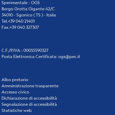
Sperimentale - OGS
Borgo Grotta Gigante 42/C
34010 - Sgonico ( TS ) - Italia
Tel.+39 040 21401
Fax.+39 040 327307
C.F./P.IVA : 00055590327
Posta Elettronica Certificata
:
ogs@pec.it
Institute
Albo pretorio
Amministrazione trasparente
links
Accesso civico
Dichiarazione di accessibilità
Segnalazione di accessibilità
Statistiche web