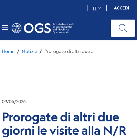
Salta
ACCEDI
IT
al
contenuto
principale
Home
Notizie
Prorogate di altri due giorni le visite alla N/R Laura Bassi
/
/
09/06/2026
Prorogate di altri due
giorni le visite alla N/R