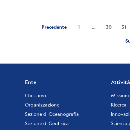
Precedente
1
...
30
31
Pagina
Pagina
Pa
Su
Footer
Ente
Attività
menu
Chi siamo
Missioni
Organizzazione
Ricerca
Sezione di Oceanografia
Innovaz
Sezione di Geofisica
Scienza 