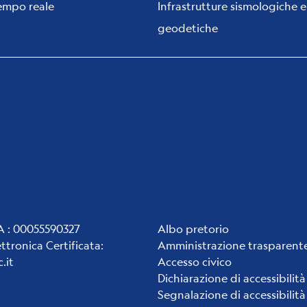
tempo reale
Infrastrutture sismologiche e
geodetiche
Institute
VA : 00055590327
Albo pretorio
ettronica Certificata
:
Amministrazione trasparent
links
.it
Accesso civico
Dichiarazione di accessibilità
Segnalazione di accessibilità