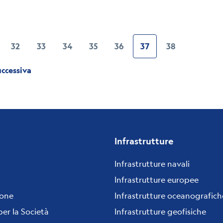
32
33
34
35
36
37
38
gina
Pagina
Pagina
Pagina
Pagina
Pagina
Pagina
Pagina
attuale
ccessiva
Pagina
Infrastrutture
Infrastrutture navali
Infrastrutture europee
ione
Infrastrutture oceanografich
per la Società
Infrastrutture geofisiche