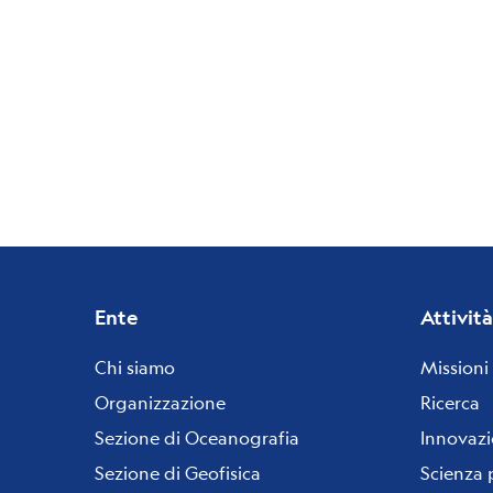
Footer
Ente
Attività
menu
Chi siamo
Missioni
Organizzazione
Ricerca
Sezione di Oceanografia
Innovaz
Sezione di Geofisica
Scienza 