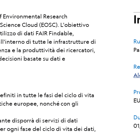
I
of Environmental Research
 Science Cloud (EOSC). L'obiettivo
ilizzo di dati FAIR Findable,
Ru
'interno di tutte le infrastrutture di
Pa
enza e la produttività dei ricercatori,
cisioni basate su dati e
Re
Al
P
niti in tutte le fasi del ciclo di vita
EU
litiche europee, nonché con gli
Du
nte disporrà di servizi di dati
01
per ogni fase del ciclo di vita dei dati,