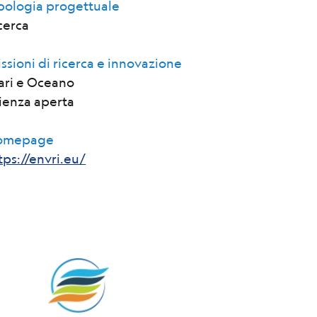
pologia progettuale
cerca
ssioni di ricerca e innovazione
ri e Oceano
ienza aperta
omepage
tps://envri.eu/