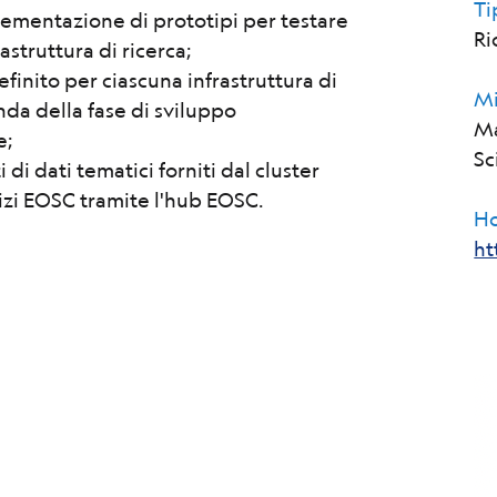
Ti
plementazione di prototipi per testare
Ri
astruttura di ricerca;
efinito per ciascuna infrastruttura di
Mi
da della fase di sviluppo
Ma
e;
Sc
 di dati tematici forniti dal cluster
izi EOSC tramite l'hub EOSC.
H
ht