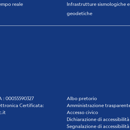
tempo reale
Infrastrutture sismologiche e
geodetiche
Institute
VA : 00055590327
Albo pretorio
ettronica Certificata
:
Amministrazione trasparent
links
.it
Accesso civico
Dichiarazione di accessibilità
Segnalazione di accessibilità