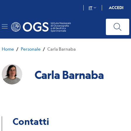
Salta
ACCEDI
IT
al
contenuto
principale
Home
Personale
Carla Barnaba
/
/
Carla Barnaba
Contatti