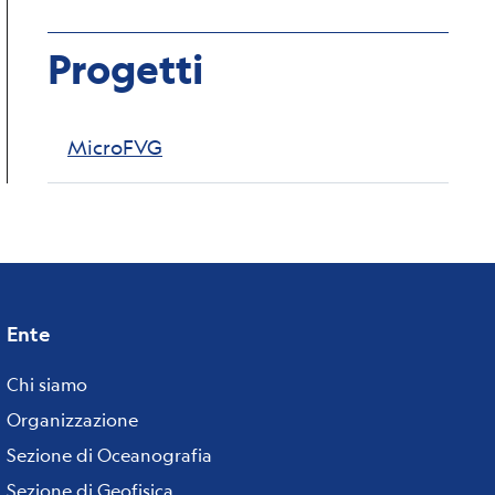
Progetti
MicroFVG
Ente
Footer
menu
Chi siamo
Organizzazione
Sezione di Oceanografia
Sezione di Geofisica