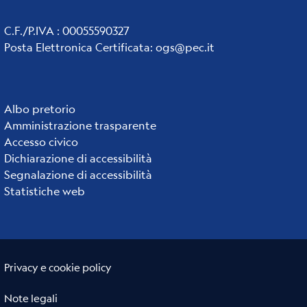
C.F./P.IVA : 00055590327
Posta Elettronica Certificata
:
ogs@pec.it
Institute
Albo pretorio
Amministrazione trasparente
links
Accesso civico
Dichiarazione di accessibilità
Segnalazione di accessibilità
Statistiche web
Useful links section
Small
Privacy e cookie policy
prints
Note legali