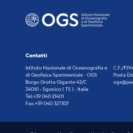
Contatti
Istituto Nazionale di Oceanografia e
C.F./P.I
di Geofisica Sperimentale - OGS
Posta El
Borgo Grotta Gigante 42/C
ogs@pec
34010 - Sgonico ( TS ) - Italia
Tel.+39 040 21401
Fax.+39 040 327307
Useful links section
Small