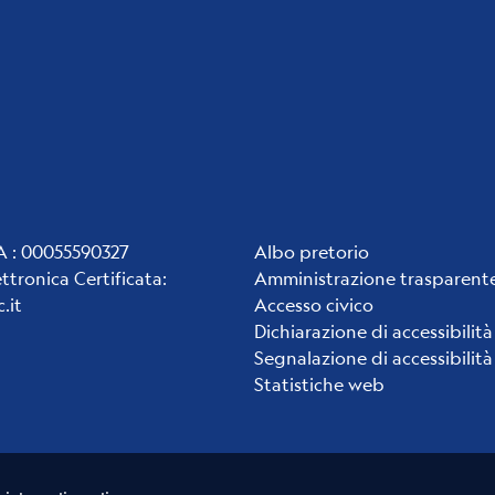
Institute
VA : 00055590327
Albo pretorio
ettronica Certificata
:
Amministrazione trasparent
links
.it
Accesso civico
Dichiarazione di accessibilità
Segnalazione di accessibilità
Statistiche web