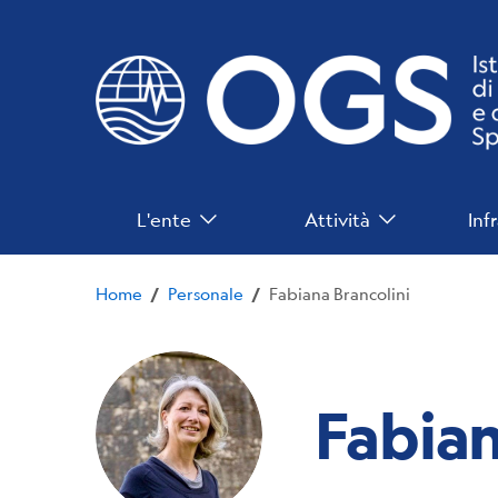
Salta
al
contenuto
principale
Navigazione
L'ente
Attività
Inf
Principale
Home
Personale
Fabiana Brancolini
/
/
Fabian