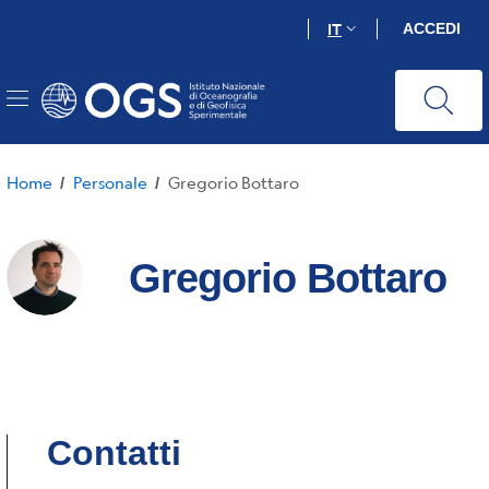
Salta
IT
ACCEDI
al
contenuto
principale
Home
Personale
Gregorio Bottaro
/
/
Gregorio Bottaro
Contatti