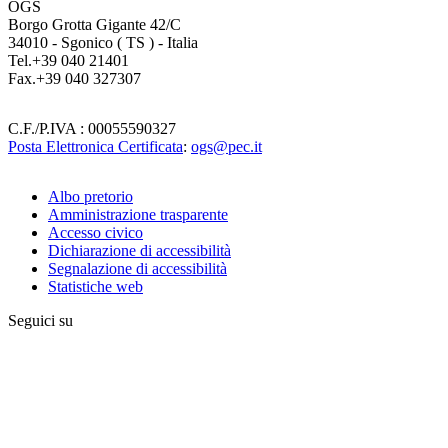
OGS
Borgo Grotta Gigante 42/C
34010 - Sgonico ( TS ) - Italia
Tel.+39 040 21401
Fax.+39 040 327307
C.F./P.IVA : 00055590327
Posta Elettronica Certificata
:
ogs@pec.it
Albo pretorio
Amministrazione trasparente
Institute
Accesso civico
links
Dichiarazione di accessibilità
Segnalazione di accessibilità
Statistiche web
Seguici su