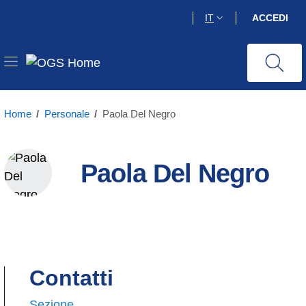
Salta
IT
ACCEDI
al
contenuto
principale
Home
/
Personale
/
Paola Del Negro
Paola Del Negro
Contatti
Sezione