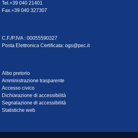
Tel.+39 040 21401
Fax.+39 040 327307
C.F./P.IVA : 00055590327
Posta Elettronica Certificata
:
ogs@pec.it
Institute
Albo pretorio
Amministrazione trasparente
links
Accesso civico
Dichiarazione di accessibilità
Segnalazione di accessibilità
Statistiche web
Useful links section