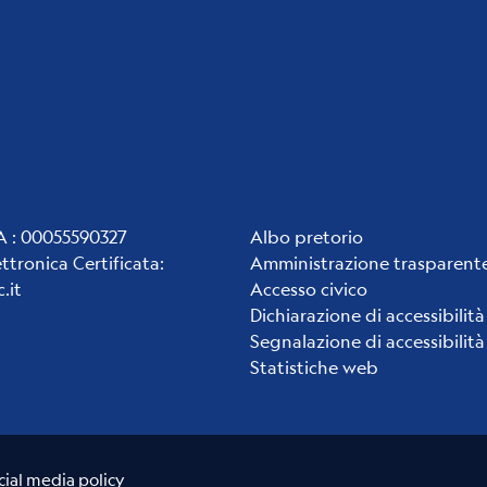
Institute
VA : 00055590327
Albo pretorio
ettronica Certificata
:
Amministrazione trasparent
links
.it
Accesso civico
Dichiarazione di accessibilità
Segnalazione di accessibilità
Statistiche web
cial media policy