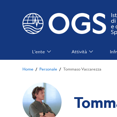
Salta
al
contenuto
principale
Navigazione
L'ente
Attività
Inf
Principale
Home
Personale
Tommaso Vaccarezza
/
/
Tomma