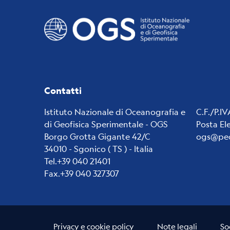
Contatti
Istituto Nazionale di Oceanografia e
C.F./P.I
di Geofisica Sperimentale - OGS
Posta El
Borgo Grotta Gigante 42/C
ogs@pec
34010 - Sgonico ( TS ) - Italia
Tel.+39 040 21401
Fax.+39 040 327307
Useful links section
Small
Privacy e cookie policy
Note legali
So