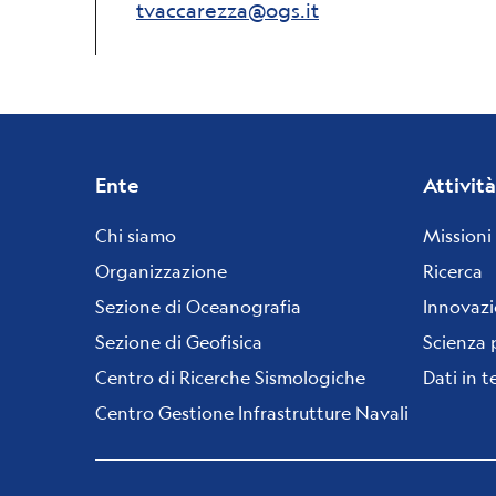
tvaccarezza@ogs.it
Footer
Ente
Attività
menu
Chi siamo
Missioni
Organizzazione
Ricerca
Sezione di Oceanografia
Innovaz
Sezione di Geofisica
Scienza 
Centro di Ricerche Sismologiche
Dati in 
Centro Gestione Infrastrutture Navali