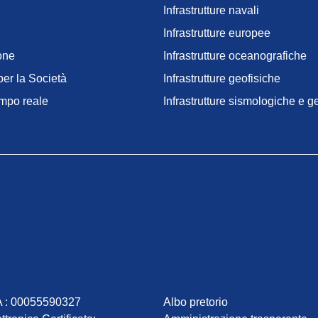
Infrastrutture navali
Infrastrutture europee
one
Infrastrutture oceanografiche
er la Società
Infrastrutture geofisiche
empo reale
Infrastrutture sismologiche e 
Institute
VA : 00055590327
Albo pretorio