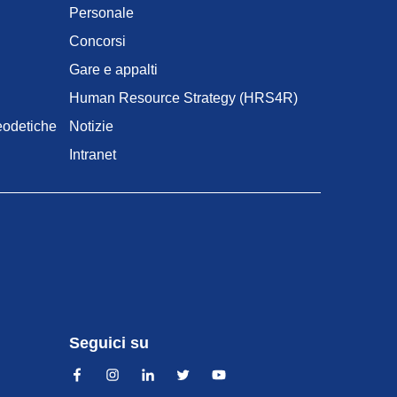
Personale
Concorsi
Gare e appalti
Human Resource Strategy (HRS4R)
geodetiche
Notizie
Intranet
Seguici su
Facebook
Instagram
Linkedin
Twitter
YouTube