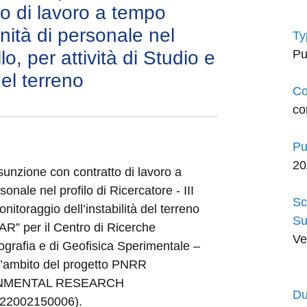
to di lavoro a tempo
nità di personale nel
Ty
llo, per attività di Studio e
Pu
del terreno
Co
co
Pu
20
sunzione con contratto di lavoro a
onale nel profilo di Ricercatore - III
Sc
onitoraggio dell’instabilità del terreno
Su
SAR” per il Centro di Ricerche
Ve
ografia e di Geofisica Sperimentale –
ll’ambito del progetto PNRR
RONMENTAL RESEARCH
Du
2002150006).