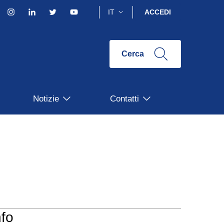
acebook
Instagram
Linkedin
Twitter
YouTube
IT
ACCEDI
Cerca
Notizie
Contatti
nfo