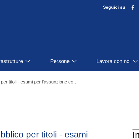
F
Seguici su
rastrutture
Persone
Lavora con noi
Bando 43/2023 Concorso pubblico per titoli - esami per l’assunzione con contratto di lavoro a tempo pieno e determinato di n. 1 unità di personale nel profilo di Ricercatore - III livello, per attività di Studio e monitoraggio dell’instabilità del terreno
ico per titoli - esami
I