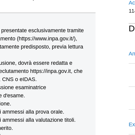
Ac
11
D
presentate esclusivamente tramite
mento (https://www.inpa.gov.it/),
tamente predisposto, previa lettura
An
sione, dovrà essere redatta e
eclutamento https://inpa.gov.it, che
E, CNS o eIDAS.
sione esaminatrice
e d'esame.
ione.
i ammessi alla prova orale.
ammessi alla valutazione titoli.
Ex
erito.