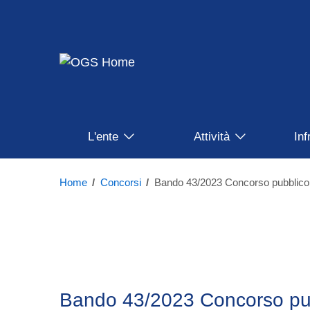
Salta
al
contenuto
principale
Navigazione
L'ente
Attività
Inf
Principale
Home
/
Concorsi
/
Bando 43/2023 Concorso pubbl