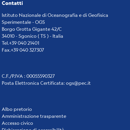
Contatti
Istituto Nazionale di Oceanografia e di Geofisica
Sperimentale - OGS
Borgo Grotta Gigante 42/C
34010 - Sgonico ( TS ) - Italia
Tel.+39 040 21401
Fax.+39 040 327307
C.F./P.IVA : 00055590327
Posta Elettronica Certificata
:
ogs@pec.it
Institute
Albo pretorio
Amministrazione trasparente
links
Accesso civico
Dichiarazione di accessibilità