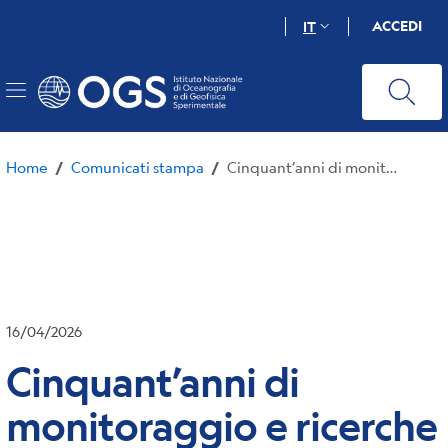
Salta
ACCEDI
IT
al
contenuto
principale
Home
Comunicati stampa
Cinquant’anni di monitoraggio e ricerche sulla sismicità del Friuli Venezia Giulia
/
/
16/04/2026
Cinquant’anni di
monitoraggio e ricerche