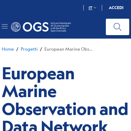
Salta
ACCEDI
IT
al
contenuto
principale
Home
Progetti
European Marine Observation and Data Network (EMODnet) Chemistry
/
/
European
Marine
Observation and
Data Network