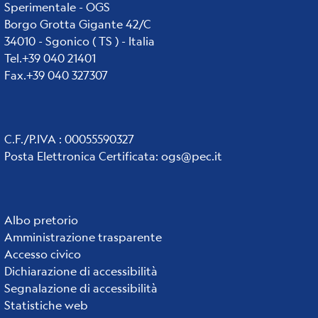
Sperimentale - OGS
Borgo Grotta Gigante 42/C
34010 - Sgonico ( TS ) - Italia
Tel.+39 040 21401
Fax.+39 040 327307
C.F./P.IVA : 00055590327
Posta Elettronica Certificata
:
ogs@pec.it
Albo pretorio
Institute
Amministrazione trasparente
links
Accesso civico
Dichiarazione di accessibilità
Segnalazione di accessibilità
Statistiche web