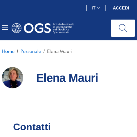
Salta
IT
ACCEDI
al
contenuto
principale
Home
Personale
Elena Mauri
/
/
Elena Mauri
Contatti