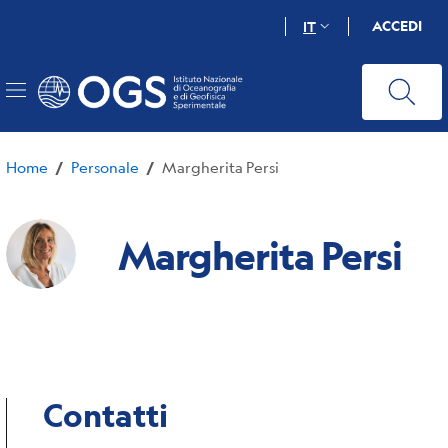
Salta
ACCEDI
IT
al
contenuto
principale
Home
Personale
Margherita Persi
/
/
Margherita Persi
Contatti