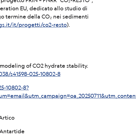
del progetto PRIN – PNRR “CO₂-RESTO”,
ration EU, dedicato allo studio di
ngo termine della CO₂ nei sedimenti
s.it/it/progetti/co2-resto
).
e modeling of CO2 hydrate stability.
1038/s41598-025-10802-8
25-10802-8?
um=email&utm_campaign=oa_20250711&utm_content=
 Artico
n Antartide