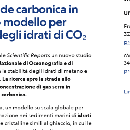
ide carbonica in
Uf
o modello per
Fr
degli idrati di CO₂
33
pr
Ma
ale
Scientific Reports
un nuovo studio
34
Nazionale di Oceanografia e di
pr
 la stabilità degli idrati di metano e
.
La ricerca apre la strada allo
concentrazione di gas serra in
Li
e carbonica.
ta, un modello su scala globale per
rmazione nei sedimenti marini di
idrati
re cristalline simili al ghiaccio, in cui le