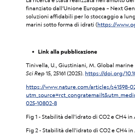
La ricerca è stata realizzata nell’ambito 
finanziato dall’Unione Europea – Next Gene
soluzioni affidabili per lo stoccaggio a lu
marini sotto forma di idrati (
https://www.og
Link alla pubblicazione
Tinivella, U., Giustiniani, M. Global marin
Sci Rep
15, 25161 (2025).
https://doi.org/10.
https://www.nature.com/articles/s41598-0
utm_source=rct_congratemailt&utm_medi
025-10802-8
Fig 1 - Stabilità dell'idrato di CO2 e CH4 in
Fig 2 - Stabilità dell'idrato di CO2 e CH4 i