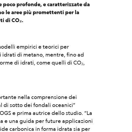
que poco profonde, e caratterizzate da
no le aree più promettenti per la
ti di CO₂.
odelli empirici e teorici per
 idrati di metano, mentre, fino ad
forme di idrati, come quelli di CO₂,
rtante nella comprensione dei
l di sotto dei fondali oceanici”
l’OGS e prima autrice dello studio. “La
a e una guida per future applicazioni
ide carbonica in forma idrata sia per