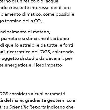
terno di un reticolo di acqua
do crescente interesse per il loro
mbiamento climatico, come possibile
go termine della CO₂.
principalmente di metano,
 pianeta e si stima che il carbonio
di quello estraibile da tutte le fonti
ani
, ricercatrice dell’OGS, chiarendo
no oggetto di studio da decenni, per
a energetica e il loro impatto
ll’OGS considera alcuni parametri
ità del mare, gradiente geotermico e
ti su
Scientific Reports
indicano che