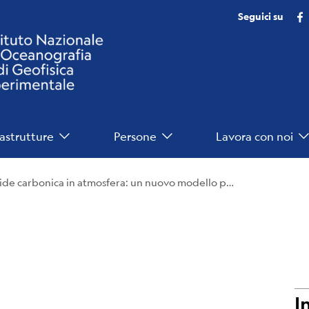
Seguici su
rastrutture
Persone
Lavora con noi
Riduzione dell’anidride carbonica in atmosfera: un nuovo modello per valutare la stabilità degli idrati di CO₂
I