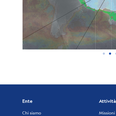
Footer
Ente
Attività
menu
Chi siamo
Missioni