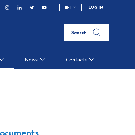
acebook
Instagram
Linkedin
Twitter
YouTube
LOG IN
EN
Search
News
Contacts
ocuments