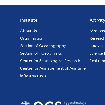
Footer
Institute
Activit
menu
About Us
Missions
Organisation
Researc
Section of Oceanography
Innovat
Section of Geophysics
Science 
Center for Seismological Research
Real tim
Centre for Management of Maritime
Infrastructures