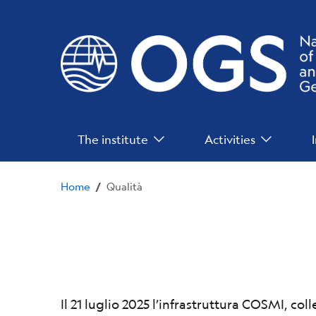
Skip
to
main
content
Main
The institute
Activities
Menu
Home
Qualità
/
Il 21 luglio 2025 l’infrastruttura COSMI, co