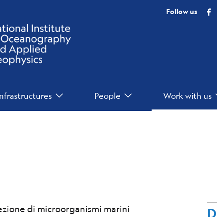
F
Follow us
Infrastructures
People
Work with us
llezione di microorganismi marini
D