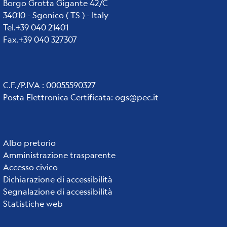
Borgo Grotta Gigante 42/C
34010 - Sgonico ( TS ) - Italy
Tel.+39 040 21401
Fax.+39 040 327307
C.F./P.IVA : 00055590327
Posta Elettronica Certificata
:
ogs@pec.it
Institute
Albo pretorio
Amministrazione trasparente
links
Accesso civico
Dichiarazione di accessibilità
Segnalazione di accessibilità
Statistiche web