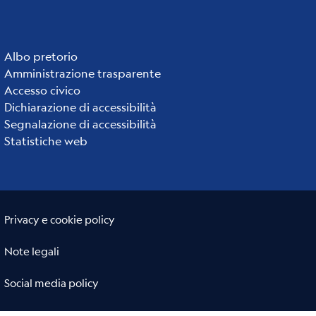
Albo pretorio
Institute
Amministrazione trasparente
links
Accesso civico
Dichiarazione di accessibilità
Segnalazione di accessibilità
Statistiche web
Useful links section
Small
Privacy e cookie policy
prints
Note legali
Social media policy