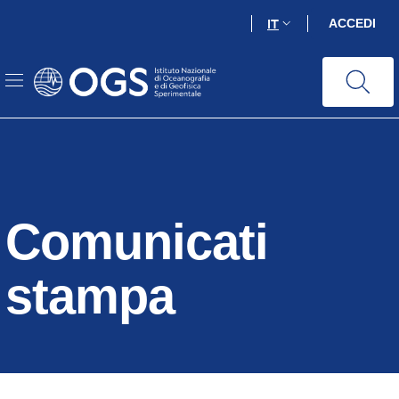
Salta
IT
ACCEDI
al
contenuto
principale
Comunicati
stampa