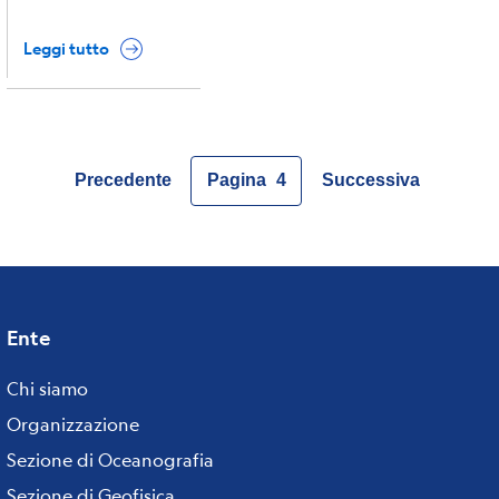
Leggi tutto
Precedente
Pagina
4
Successiva
Pagina
Pagina
Pagina
attuale
Ente
Footer
Chi siamo
menu
Organizzazione
Sezione di Oceanografia
Sezione di Geofisica