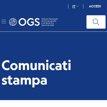
Salta
ACCEDI
IT
al
contenuto
principale
Comunicati
stampa