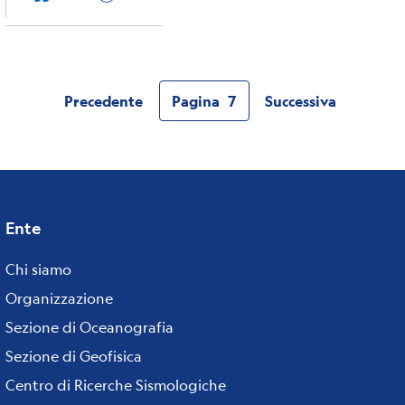
Precedente
Pagina
7
Successiva
Pagina
Pagina
Pagina
attuale
Ente
Footer
menu
Chi siamo
Organizzazione
Sezione di Oceanografia
Sezione di Geofisica
Centro di Ricerche Sismologiche