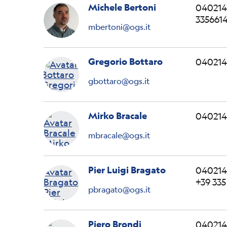
Michele Bertoni
040214
335661
mbertoni@ogs.it
Gregorio Bottaro
040214
gbottaro@ogs.it
Mirko Bracale
04021
mbracale@ogs.it
Pier Luigi Bragato
040214
+39 33
pbragato@ogs.it
Piero Brondi
04021