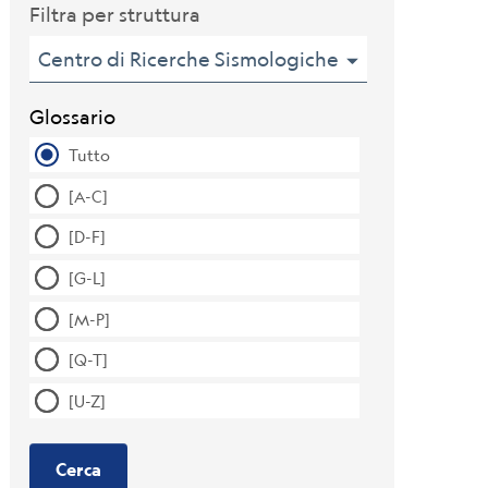
Filtra per struttura
Centro di Ricerche Sismologiche
Glossario
Tutto
[A-C]
[D-F]
[G-L]
[M-P]
[Q-T]
[U-Z]