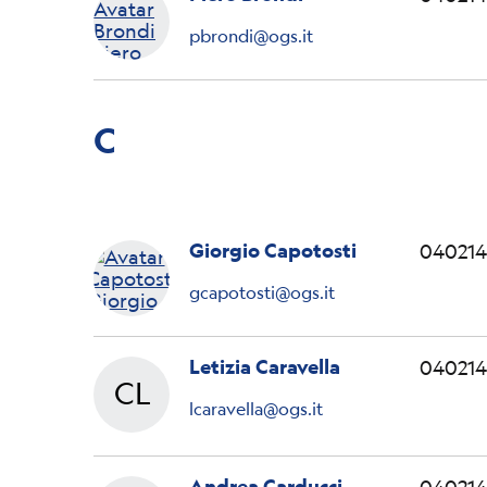
pbrondi@ogs.it
C
Giorgio Capotosti
040214
gcapotosti@ogs.it
Letizia Caravella
040214
CL
Letizia
lcaravella@ogs.it
Andrea Carducci
040214