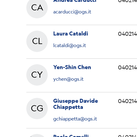
CA
Andrea
acarducci@ogs.it
Laura Cataldi
040214
CL
Laura
lcataldi@ogs.it
Yen-Shin Chen
040214
CY
Yen-Shin
ychen@ogs.it
Giuseppe Davide
040214
CG
Chiappetta
Giuseppe Davide
gchiappetta@ogs.it
Paolo Comelli