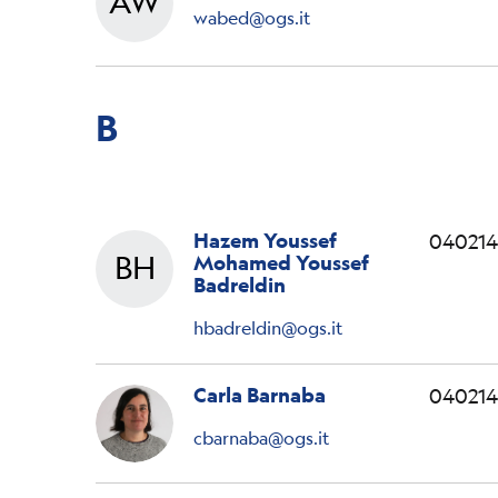
AW
Waed H A
wabed@ogs.it
B
Hazem Youssef
040214
BH
Mohamed Youssef
Hazem Youssef Mohamed Youssef
Badreldin
hbadreldin@ogs.it
Carla Barnaba
040214
cbarnaba@ogs.it