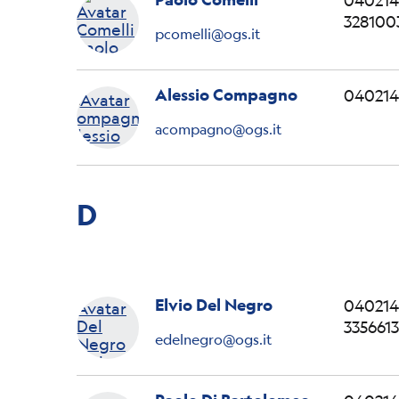
040214
328100
pcomelli@ogs.it
Alessio Compagno
040214
acompagno@ogs.it
D
Elvio Del Negro
040214
335661
edelnegro@ogs.it