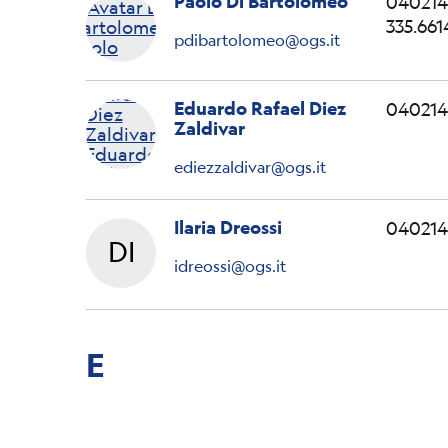
Paolo Di Bartolomeo
040214
335.661
pdibartolomeo@ogs.it
Eduardo Rafael Diez
040214
Zaldivar
ediezzaldivar@ogs.it
Ilaria Dreossi
040214
DI
Ilaria
idreossi@ogs.it
E