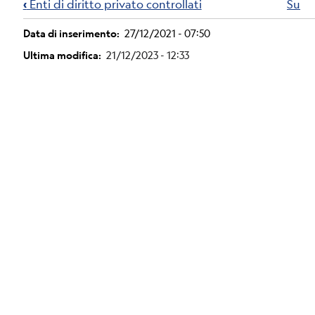
di
‹
Enti di diritto privato controllati
Su
attraversamento
Data di inserimento
27/12/2021 - 07:50
del
Ultima modifica
21/12/2023 - 12:33
book
per
Attività
e
procedimenti