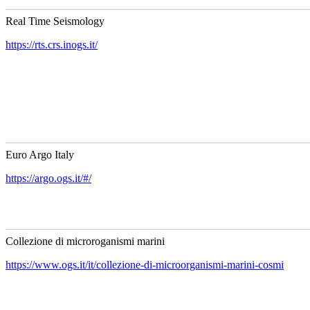
Real Time Seismology
https://rts.crs.inogs.it/
Euro Argo Italy
https://argo.ogs.it/#/
Collezione di microroganismi marini
https://www.ogs.it/it/collezione-di-microorganismi-marini-cosmi