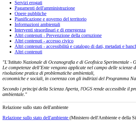
Servizi erogati
Pagamenti dell'amministrazione
Opere pubbliche
Pianificazione e governo del territorio
Informazioni ambientali
Interventi straordinari e di emergenza
Altri contenuti - Prevenzione della corruzione
Altri contenuti - accesso civico
Altri contenuti - accessibilità e catalogo di dati, metadati e banc
Altri contenuti
"L’Istituto Nazionale di Oceanografia e di Geofisica Sperimentale - 
Le competenze dell’Ente vengono applicate nel campo delle scienze dell
risoluzione pratica di problematiche ambientali,
economiche e sociali, in coerenza con gli indirizzi del Programma 
Secondo i principi della Scienza Aperta, l'OGS rende accessibile il pro
ambientale."
Relazione sullo stato dell'ambiente
Relazione sullo stato dell'ambiente
(Ministero dell'Ambiente e della S