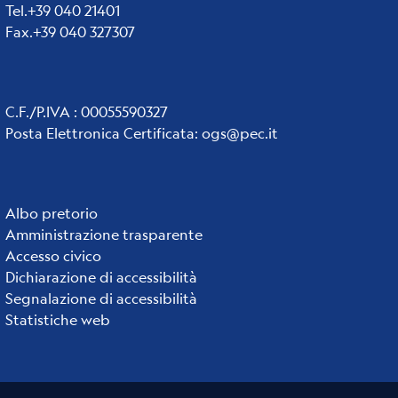
Tel.+39 040 21401
Fax.+39 040 327307
C.F./P.IVA : 00055590327
Posta Elettronica Certificata
:
ogs@pec.it
Institute
Albo pretorio
Amministrazione trasparente
links
Accesso civico
Dichiarazione di accessibilità
Segnalazione di accessibilità
Statistiche web
Useful links section