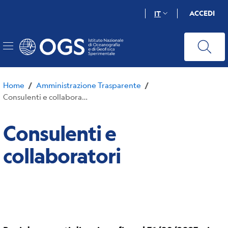
Salta
ACCEDI
IT
al
contenuto
principale
Home
Amministrazione Trasparente
/
/
Consulenti e collaboratori
Consulenti e
collaboratori