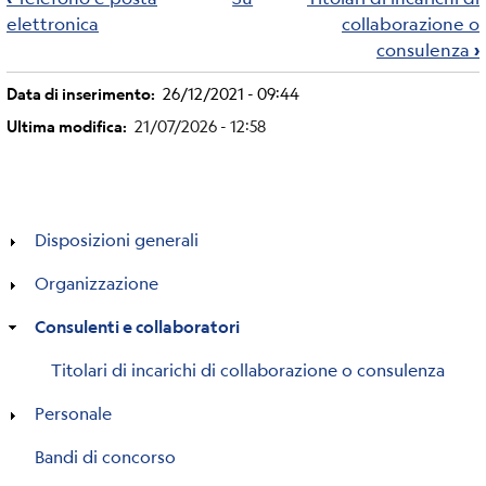
elettronica
collaborazione o
attraversamento
consulenza
›
del
Data di inserimento
26/12/2021 - 09:44
Ultima modifica
21/07/2026 - 12:58
book
per
Consulenti
Disposizioni generali
e
Organizzazione
Consulenti e collaboratori
collaboratori
Titolari di incarichi di collaborazione o consulenza
Personale
Bandi di concorso