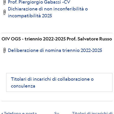
Prof. Piergiorgio Gabassi -CV
Dichiarazione di non inconferibilità o
incompatibilità 2025
OIV OGS - triennio 2022-2025 Prof. Salvatore Russo
Deliberazione di nomina triennio 2022-2025
Titolari di incarichi di collaborazione o
consulenza
Link
di
‹
Telefono e posta
Su
Titolari di incarichi di