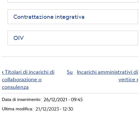
Contrattazione integrativa
OIV
Link
di
Titolari di incarichi di
Su
Incarichi amministrativi di
‹
collaborazione o
vertice
›
attraversamento
consulenza
del
26/12/2021 - 09:45
Data di inserimento
21/12/2023 - 12:30
Ultima modifica
book
per