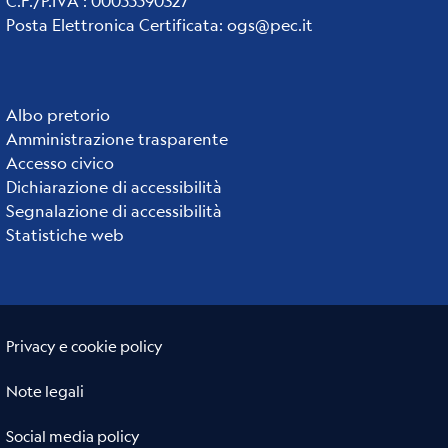
C.F./P.IVA : 00055590327
Posta Elettronica Certificata
:
ogs@pec.it
Albo pretorio
Institute
Amministrazione trasparente
links
Accesso civico
Dichiarazione di accessibilità
Segnalazione di accessibilità
Statistiche web
Useful links section
Small
Privacy e cookie policy
prints
Note legali
Social media policy