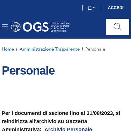
Salta
IT
ACCEDI
al
contenuto
principale
Home
Amministrazione Trasparente
Personale
/
/
Personale
Per i documenti di sezione fino al 31/08/2023, si
reindirizza all'archivio su Gazzetta
Amministrativa:
Archivio Personale